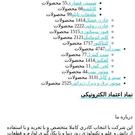
شستی فشاری
5 محصولات
5
کابلشو
6 محصولات
6
ملحقات تابلو
9 محصولات
9
خازن خشک
14 محصولات
14
خازن روغنی
22 محصولات
22
فیوز مینیاتوری
15 محصولات
15
کلید اتوماتیک
21 محصولات
21
کنتاکتور
17 محصولات
17
پمپ آب
47 محصولات
47
ست کنترل
7 محصولات
7
کفکش
14 محصولات
14
لجن کش
1 محصولات
1
موتور پمپ
4 محصولات
4
سیم و کابل
31 محصولات
31
موتور برق و دیزل ژنراتور
25 محصولات
25
نماد اعتماد الکترونیکی
درباره ما
این شرکت با انتخاب کادری کاملا متخصص و با تجربه و با استفاده
از دانش و علم و تکنولوژی روز دنیا و با بکارگیری لوازم و قطعات