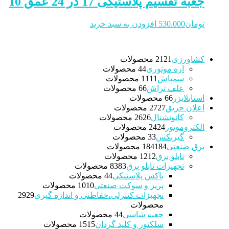
جعبه تقسیم پلاستیکی 17 در 24 عمق 10
تومان
530.000
افزودن به سبد خرید
کشاورزی
21 محصولات
21
اره موتوری
4 محصولات
4
سمپاش
11 محصولات
11
علف تراش
6 محصولات
6
استابلایزر
6 محصولات
6
اعلان حریق
27 محصولات
27
کانونشنال
26 محصولات
26
الکتروموتور
24 محصولات
24
گیربکس
3 محصولات
3
برق صنعتی
184 محصولات
184
تابلو برق
12 محصولات
12
تجهیزات تابلو برق
83 محصولات
83
باکس پلاستیکی
4 محصولات
4
پریز و سوکت صنعتی
10 محصولات
10
تجهیزات کنترلی،حفاظتی و اندازه گیری
29
29
محصولات
جعبه شاسی
4 محصولات
4
سلکتور و کلید گردان
15 محصولات
15