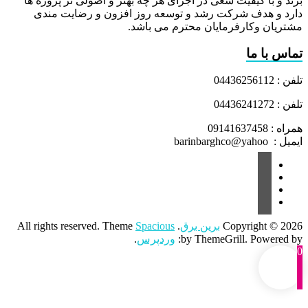
برند و با کیفیت سعی در اجرای هر چه بهتر و اصولی تر پروژه ها
دارد و هدف شرکت رشد و توسعه روز افزون و رضایت مندی
مشتریان وکارفرمایان محترم می باشد.
تماس با ما
تلفن : 04436256112
تلفن : 04436241272
همراه : 09141637458
ایمیل : barinbarghco@yahoo
Copyright © 2026
برین برق
. All rights reserved. Theme
Spacious
by ThemeGrill. Powered by:
وردپرس
.
0