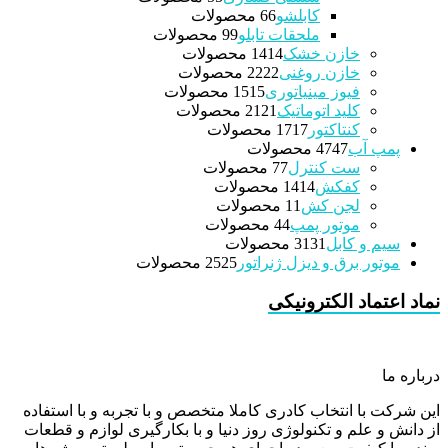
کابلشو
6 محصولات
6
ملحقات تابلو
9 محصولات
9
خازن خشک
14 محصولات
14
خازن روغنی
22 محصولات
22
فیوز مینیاتوری
15 محصولات
15
کلید اتوماتیک
21 محصولات
21
کنتاکتور
17 محصولات
17
پمپ آب
47 محصولات
47
ست کنترل
7 محصولات
7
کفکش
14 محصولات
14
لجن کش
1 محصولات
1
موتور پمپ
4 محصولات
4
سیم و کابل
31 محصولات
31
موتور برق و دیزل ژنراتور
25 محصولات
25
نماد اعتماد الکترونیکی
درباره ما
این شرکت با انتخاب کادری کاملا متخصص و با تجربه و با استفاده
از دانش و علم و تکنولوژی روز دنیا و با بکارگیری لوازم و قطعات