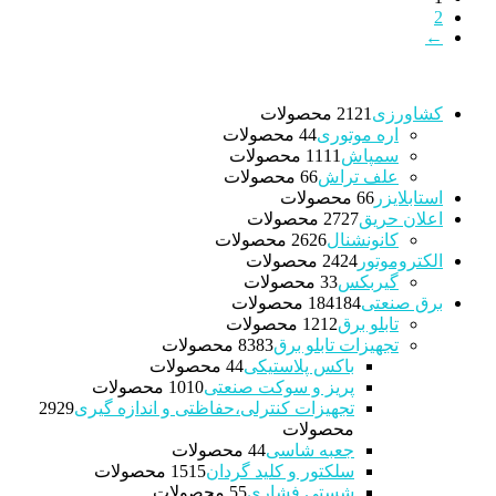
2
←
کشاورزی
21 محصولات
21
اره موتوری
4 محصولات
4
سمپاش
11 محصولات
11
علف تراش
6 محصولات
6
استابلایزر
6 محصولات
6
اعلان حریق
27 محصولات
27
کانونشنال
26 محصولات
26
الکتروموتور
24 محصولات
24
گیربکس
3 محصولات
3
برق صنعتی
184 محصولات
184
تابلو برق
12 محصولات
12
تجهیزات تابلو برق
83 محصولات
83
باکس پلاستیکی
4 محصولات
4
پریز و سوکت صنعتی
10 محصولات
10
تجهیزات کنترلی،حفاظتی و اندازه گیری
29
29
محصولات
جعبه شاسی
4 محصولات
4
سلکتور و کلید گردان
15 محصولات
15
شستی فشاری
5 محصولات
5