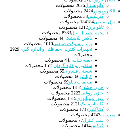
کانونشنال
26 محصولات
26
الکتروموتور
24 محصولات
24
گیربکس
3 محصولات
3
برق صنعتی
184 محصولات
184
تابلو برق
12 محصولات
12
تجهیزات تابلو برق
83 محصولات
83
باکس پلاستیکی
4 محصولات
4
پریز و سوکت صنعتی
10 محصولات
10
تجهیزات کنترلی،حفاظتی و اندازه گیری
29
29
محصولات
جعبه شاسی
4 محصولات
4
سلکتور و کلید گردان
15 محصولات
15
شستی فشاری
5 محصولات
5
کابلشو
6 محصولات
6
ملحقات تابلو
9 محصولات
9
خازن خشک
14 محصولات
14
خازن روغنی
22 محصولات
22
فیوز مینیاتوری
15 محصولات
15
کلید اتوماتیک
21 محصولات
21
کنتاکتور
17 محصولات
17
پمپ آب
47 محصولات
47
ست کنترل
7 محصولات
7
کفکش
14 محصولات
14