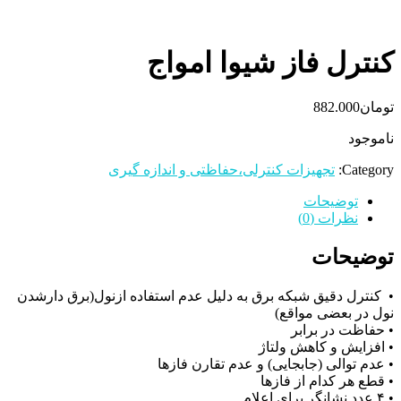
کنترل فاز شیوا امواج
تومان
882.000
ناموجود
Category:
تجهیزات کنترلی،حفاظتی و اندازه گیری
توضیحات
نظرات (0)
توضیحات
• کنترل دقیق شبکه برق به دلیل عدم استفاده ازنول(برق دارشدن
نول در بعضی مواقع)
• حفاظت در برابر
• افزایش و کاهش ولتاژ
• عدم توالی (جابجایی) و عدم تقارن فازها
• قطع هر کدام از فازها
• ۴ عدد نشانگر برای اعلام