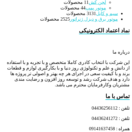
لجن کش
1 محصولات
1
موتور پمپ
4 محصولات
4
سیم و کابل
31 محصولات
31
موتور برق و دیزل ژنراتور
25 محصولات
25
نماد اعتماد الکترونیکی
درباره ما
این شرکت با انتخاب کادری کاملا متخصص و با تجربه و با استفاده
از دانش و علم و تکنولوژی روز دنیا و با بکارگیری لوازم و قطعات
برند و با کیفیت سعی در اجرای هر چه بهتر و اصولی تر پروژه ها
دارد و هدف شرکت رشد و توسعه روز افزون و رضایت مندی
مشتریان وکارفرمایان محترم می باشد.
تماس با ما
تلفن : 04436256112
تلفن : 04436241272
همراه : 09141637458