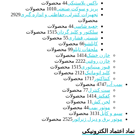
باکس پلاستیکی
4 محصولات
4
پریز و سوکت صنعتی
10 محصولات
10
تجهیزات کنترلی،حفاظتی و اندازه گیری
29
29
محصولات
جعبه شاسی
4 محصولات
4
سلکتور و کلید گردان
15 محصولات
15
شستی فشاری
5 محصولات
5
کابلشو
6 محصولات
6
ملحقات تابلو
9 محصولات
9
خازن خشک
14 محصولات
14
خازن روغنی
22 محصولات
22
فیوز مینیاتوری
15 محصولات
15
کلید اتوماتیک
21 محصولات
21
کنتاکتور
17 محصولات
17
پمپ آب
47 محصولات
47
ست کنترل
7 محصولات
7
کفکش
14 محصولات
14
لجن کش
1 محصولات
1
موتور پمپ
4 محصولات
4
سیم و کابل
31 محصولات
31
موتور برق و دیزل ژنراتور
25 محصولات
25
نماد اعتماد الکترونیکی