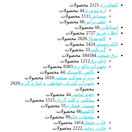
کشاورزی
21 محصولات
21
اره موتوری
4 محصولات
4
سمپاش
11 محصولات
11
علف تراش
6 محصولات
6
استابلایزر
6 محصولات
6
اعلان حریق
27 محصولات
27
کانونشنال
26 محصولات
26
الکتروموتور
24 محصولات
24
گیربکس
3 محصولات
3
برق صنعتی
184 محصولات
184
تابلو برق
12 محصولات
12
تجهیزات تابلو برق
83 محصولات
83
باکس پلاستیکی
4 محصولات
4
پریز و سوکت صنعتی
10 محصولات
10
تجهیزات کنترلی،حفاظتی و اندازه گیری
29
29
محصولات
جعبه شاسی
4 محصولات
4
سلکتور و کلید گردان
15 محصولات
15
شستی فشاری
5 محصولات
5
کابلشو
6 محصولات
6
ملحقات تابلو
9 محصولات
9
خازن خشک
14 محصولات
14
خازن روغنی
22 محصولات
22