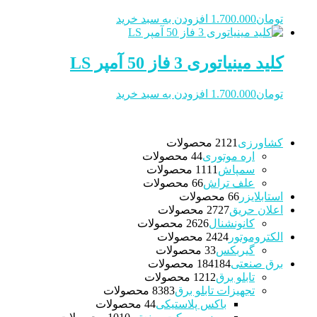
تومان
1.700.000
افزودن به سبد خرید
کلید مینیاتوری 3 فاز 50 آمپر LS
تومان
1.700.000
افزودن به سبد خرید
کشاورزی
21 محصولات
21
اره موتوری
4 محصولات
4
سمپاش
11 محصولات
11
علف تراش
6 محصولات
6
استابلایزر
6 محصولات
6
اعلان حریق
27 محصولات
27
کانونشنال
26 محصولات
26
الکتروموتور
24 محصولات
24
گیربکس
3 محصولات
3
برق صنعتی
184 محصولات
184
تابلو برق
12 محصولات
12
تجهیزات تابلو برق
83 محصولات
83
باکس پلاستیکی
4 محصولات
4