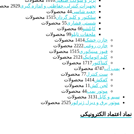
پریز و سوکت صنعتی
10 محصولات
10
تجهیزات کنترلی،حفاظتی و اندازه گیری
29 محصولات
29
جعبه شاسی
4 محصولات
4
سلکتور و کلید گردان
15 محصولات
15
شستی فشاری
5 محصولات
5
کابلشو
6 محصولات
6
ملحقات تابلو
9 محصولات
9
خازن خشک
14 محصولات
14
خازن روغنی
22 محصولات
22
فیوز مینیاتوری
15 محصولات
15
کلید اتوماتیک
21 محصولات
21
کنتاکتور
17 محصولات
17
پمپ آب
47 محصولات
47
ست کنترل
7 محصولات
7
کفکش
14 محصولات
14
لجن کش
1 محصولات
1
موتور پمپ
4 محصولات
4
سیم و کابل
31 محصولات
31
موتور برق و دیزل ژنراتور
25 محصولات
25
نماد اعتماد الکترونیکی