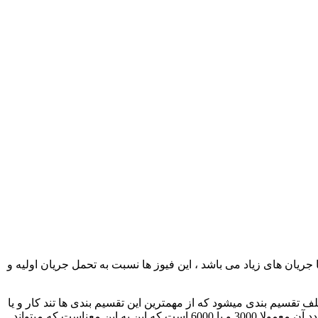
جریان های زیاد می باشد ، این فیوز ها نسبت به تحمل جریان اولیه و
 تقسیم بندی میشود که از مهمترین این تقسیم بندی ها تند کار و یا
کند کار بودن آن است. در فیوز های مینیاتوری ۲ جریان وجود دارد. اولی جریان لحظه ایی است که عموما داخل یک مستطیل نوشته شده و عدد آن معمولا 3000 و یا 6000 است که این به این معناست که میتواند