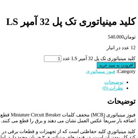
کلید مینیاتوری تک پل 32 آمپر LS
تومان
540.000
12 عدد در انبار
کلید مینیاتوری تک پل 32 آمپر LS عدد
افزودن به سبد خرید
Category:
فیوز مینیاتوری
توضیحات
نظرات (0)
توضیحات
فیوز مینیاتوری
(MCB)
مخفف کلمات
Miniature Circuit Breaker
قطع کن
اضافه بار سریعاً عکس العمل نشان می دهند و برق را قطع می کنند.
کلید مینیاتوری کلید حفاظتی است که از تجهیزات و قطعات برقی در مدا