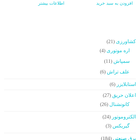
افزودن به سبد خرید
اطلاعات بیشتر
21
کشاورزی
21
محصولات
4
اره موتوری
4
محصولات
11
سمپاش
11
محصولات
6
علف تراش
6
محصولات
6
استابلایزر
6
محصولات
27
اعلان حریق
27
محصولات
26
کانونشنال
26
محصولات
24
الکتروموتور
24
محصولات
3
گیربکس
3
محصولات
184
برق صنعتی
184