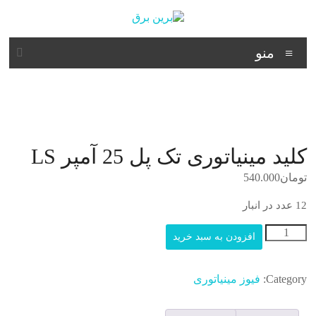
د
دن
ز
برین
حتوا
منو
برق
شرکت
فنی
مهندسی
کلید مینیاتوری تک پل 25 آمپر LS
تومان
540.000
12 عدد در انبار
کلید
افزودن به سبد خرید
مینیاتوری
تک
پل
Category:
فیوز مینیاتوری
25
آمپر
LS