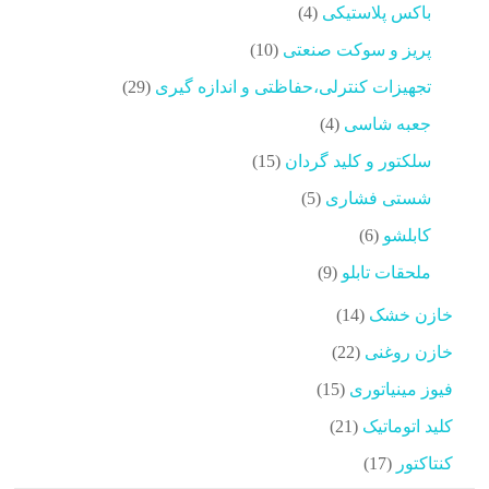
محصولات
4
باکس پلاستیکی
4
محصولات
10
پریز و سوکت صنعتی
10
محصولات
29
تجهیزات کنترلی،حفاظتی و اندازه گیری
29
محصولات
4
جعبه شاسی
4
محصولات
15
سلکتور و کلید گردان
15
محصولات
5
شستی فشاری
5
محصولات
6
کابلشو
6
محصولات
9
ملحقات تابلو
9
محصولات
14
خازن خشک
14
محصولات
22
خازن روغنی
22
محصولات
15
فیوز مینیاتوری
15
محصولات
21
کلید اتوماتیک
21
محصولات
17
کنتاکتور
17
محصولات