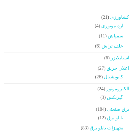
21
کشاورزی
21
محصولات
4
اره موتوری
4
محصولات
11
سمپاش
11
محصولات
6
علف تراش
6
محصولات
6
استابلایزر
6
محصولات
27
اعلان حریق
27
محصولات
26
کانونشنال
26
محصولات
24
الکتروموتور
24
محصولات
3
گیربکس
3
محصولات
184
برق صنعتی
184
محصولات
12
تابلو برق
12
محصولات
83
تجهیزات تابلو برق
83