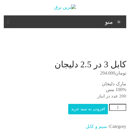
د
دن
ز
برین
حتوا
منو
برق
شرکت
فنی
مهندسی
کابل 3 در 2.5 دلیجان
تومان
294.000
مارک دلیجان
100% مس
200 عدد در انبار
کابل
افزودن به سبد خرید
3
در
2.5
Category:
سیم و کابل
دلیجان