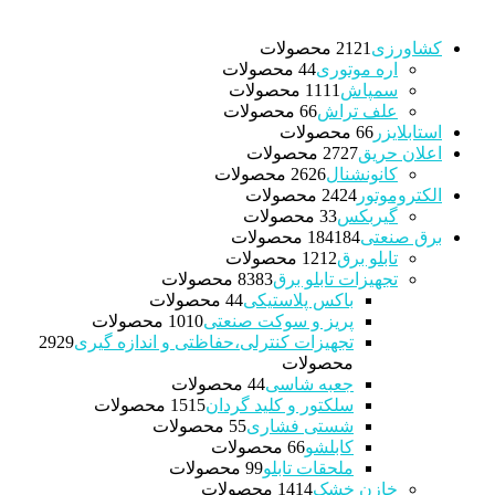
کشاورزی
21 محصولات
21
اره موتوری
4 محصولات
4
سمپاش
11 محصولات
11
علف تراش
6 محصولات
6
استابلایزر
6 محصولات
6
اعلان حریق
27 محصولات
27
کانونشنال
26 محصولات
26
الکتروموتور
24 محصولات
24
گیربکس
3 محصولات
3
برق صنعتی
184 محصولات
184
تابلو برق
12 محصولات
12
تجهیزات تابلو برق
83 محصولات
83
باکس پلاستیکی
4 محصولات
4
پریز و سوکت صنعتی
10 محصولات
10
تجهیزات کنترلی،حفاظتی و اندازه گیری
29
29
محصولات
جعبه شاسی
4 محصولات
4
سلکتور و کلید گردان
15 محصولات
15
شستی فشاری
5 محصولات
5
کابلشو
6 محصولات
6
ملحقات تابلو
9 محصولات
9
خازن خشک
14 محصولات
14