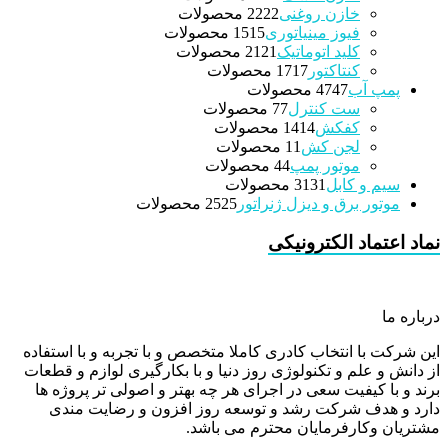
خازن روغنی
22 محصولات
22
فیوز مینیاتوری
15 محصولات
15
کلید اتوماتیک
21 محصولات
21
کنتاکتور
17 محصولات
17
پمپ آب
47 محصولات
47
ست کنترل
7 محصولات
7
کفکش
14 محصولات
14
لجن کش
1 محصولات
1
موتور پمپ
4 محصولات
4
سیم و کابل
31 محصولات
31
موتور برق و دیزل ژنراتور
25 محصولات
25
نماد اعتماد الکترونیکی
درباره ما
این شرکت با انتخاب کادری کاملا متخصص و با تجربه و با استفاده
از دانش و علم و تکنولوژی روز دنیا و با بکارگیری لوازم و قطعات
برند و با کیفیت سعی در اجرای هر چه بهتر و اصولی تر پروژه ها
دارد و هدف شرکت رشد و توسعه روز افزون و رضایت مندی
مشتریان وکارفرمایان محترم می باشد.