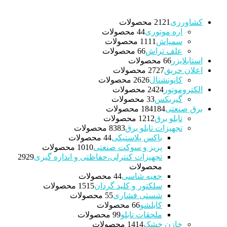
کشاورزی
21 محصولات
21
اره موتوری
4 محصولات
4
سمپاش
11 محصولات
11
علف تراش
6 محصولات
6
استابلایزر
6 محصولات
6
اعلان حریق
27 محصولات
27
کانونشنال
26 محصولات
26
الکتروموتور
24 محصولات
24
گیربکس
3 محصولات
3
برق صنعتی
184 محصولات
184
تابلو برق
12 محصولات
12
تجهیزات تابلو برق
83 محصولات
83
باکس پلاستیکی
4 محصولات
4
پریز و سوکت صنعتی
10 محصولات
10
تجهیزات کنترلی،حفاظتی و اندازه گیری
29
29
محصولات
جعبه شاسی
4 محصولات
4
سلکتور و کلید گردان
15 محصولات
15
شستی فشاری
5 محصولات
5
کابلشو
6 محصولات
6
ملحقات تابلو
9 محصولات
9
خازن خشک
14 محصولات
14