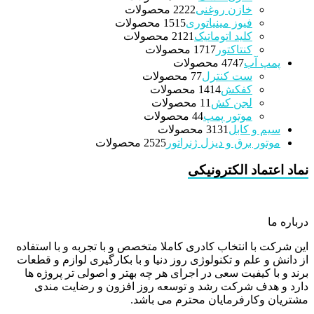
خازن روغنی
22 محصولات
22
فیوز مینیاتوری
15 محصولات
15
کلید اتوماتیک
21 محصولات
21
کنتاکتور
17 محصولات
17
پمپ آب
47 محصولات
47
ست کنترل
7 محصولات
7
کفکش
14 محصولات
14
لجن کش
1 محصولات
1
موتور پمپ
4 محصولات
4
سیم و کابل
31 محصولات
31
موتور برق و دیزل ژنراتور
25 محصولات
25
نماد اعتماد الکترونیکی
درباره ما
این شرکت با انتخاب کادری کاملا متخصص و با تجربه و با استفاده
از دانش و علم و تکنولوژی روز دنیا و با بکارگیری لوازم و قطعات
برند و با کیفیت سعی در اجرای هر چه بهتر و اصولی تر پروژه ها
دارد و هدف شرکت رشد و توسعه روز افزون و رضایت مندی
مشتریان وکارفرمایان محترم می باشد.