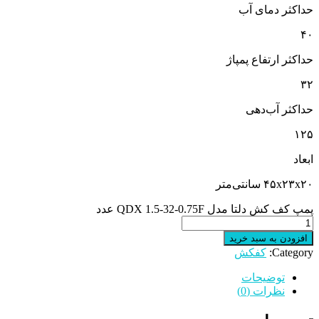
حداکثر دمای آب
۴۰
حداکثر ارتفاع پمپاژ
۳۲
حداکثر آب‌دهی
۱۲۵
ابعاد
۴۵x۲۳x۲۰ سانتی‌متر
پمپ کف کش دلتا مدل QDX 1.5-32-0.75F عدد
افزودن به سبد خرید
Category:
کفکش
توضیحات
نظرات (0)