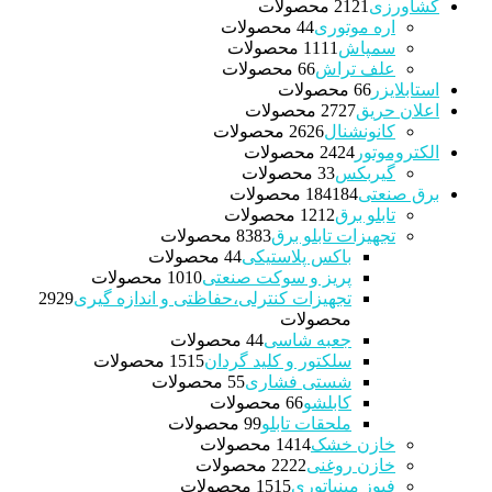
کشاورزی
21 محصولات
21
اره موتوری
4 محصولات
4
سمپاش
11 محصولات
11
علف تراش
6 محصولات
6
استابلایزر
6 محصولات
6
اعلان حریق
27 محصولات
27
کانونشنال
26 محصولات
26
الکتروموتور
24 محصولات
24
گیربکس
3 محصولات
3
برق صنعتی
184 محصولات
184
تابلو برق
12 محصولات
12
تجهیزات تابلو برق
83 محصولات
83
باکس پلاستیکی
4 محصولات
4
پریز و سوکت صنعتی
10 محصولات
10
تجهیزات کنترلی،حفاظتی و اندازه گیری
29
29
محصولات
جعبه شاسی
4 محصولات
4
سلکتور و کلید گردان
15 محصولات
15
شستی فشاری
5 محصولات
5
کابلشو
6 محصولات
6
ملحقات تابلو
9 محصولات
9
خازن خشک
14 محصولات
14
خازن روغنی
22 محصولات
22
فیوز مینیاتوری
15 محصولات
15