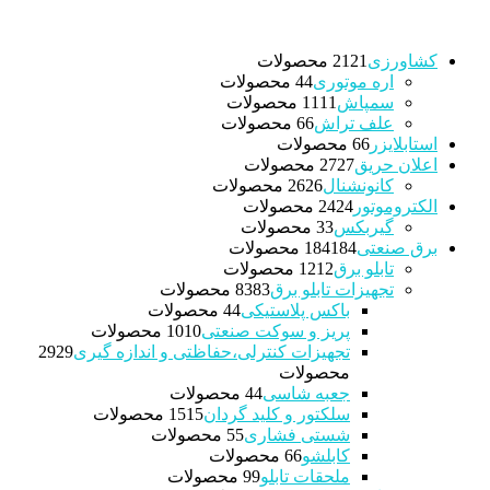
کشاورزی
21 محصولات
21
اره موتوری
4 محصولات
4
سمپاش
11 محصولات
11
علف تراش
6 محصولات
6
استابلایزر
6 محصولات
6
اعلان حریق
27 محصولات
27
کانونشنال
26 محصولات
26
الکتروموتور
24 محصولات
24
گیربکس
3 محصولات
3
برق صنعتی
184 محصولات
184
تابلو برق
12 محصولات
12
تجهیزات تابلو برق
83 محصولات
83
باکس پلاستیکی
4 محصولات
4
پریز و سوکت صنعتی
10 محصولات
10
تجهیزات کنترلی،حفاظتی و اندازه گیری
29
29
محصولات
جعبه شاسی
4 محصولات
4
سلکتور و کلید گردان
15 محصولات
15
شستی فشاری
5 محصولات
5
کابلشو
6 محصولات
6
ملحقات تابلو
9 محصولات
9