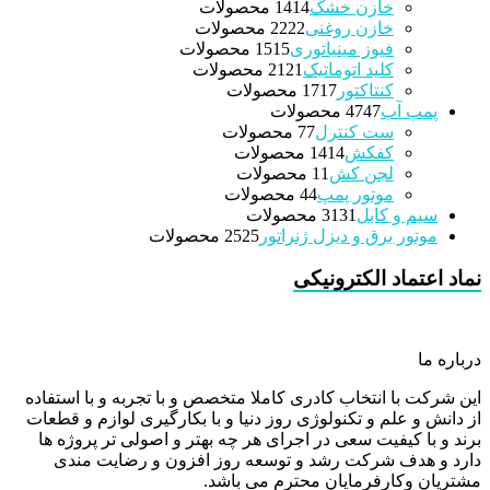
خازن خشک
14 محصولات
14
خازن روغنی
22 محصولات
22
فیوز مینیاتوری
15 محصولات
15
کلید اتوماتیک
21 محصولات
21
کنتاکتور
17 محصولات
17
پمپ آب
47 محصولات
47
ست کنترل
7 محصولات
7
کفکش
14 محصولات
14
لجن کش
1 محصولات
1
موتور پمپ
4 محصولات
4
سیم و کابل
31 محصولات
31
موتور برق و دیزل ژنراتور
25 محصولات
25
نماد اعتماد الکترونیکی
درباره ما
این شرکت با انتخاب کادری کاملا متخصص و با تجربه و با استفاده
از دانش و علم و تکنولوژی روز دنیا و با بکارگیری لوازم و قطعات
برند و با کیفیت سعی در اجرای هر چه بهتر و اصولی تر پروژه ها
دارد و هدف شرکت رشد و توسعه روز افزون و رضایت مندی
مشتریان وکارفرمایان محترم می باشد.