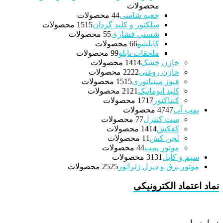
محصولات
جعبه شاسی
4 محصولات
4
سلکتور و کلید گردان
15 محصولات
15
شستی فشاری
5 محصولات
5
کابلشو
6 محصولات
6
ملحقات تابلو
9 محصولات
9
خازن خشک
14 محصولات
14
خازن روغنی
22 محصولات
22
فیوز مینیاتوری
15 محصولات
15
کلید اتوماتیک
21 محصولات
21
کنتاکتور
17 محصولات
17
پمپ آب
47 محصولات
47
ست کنترل
7 محصولات
7
کفکش
14 محصولات
14
لجن کش
1 محصولات
1
موتور پمپ
4 محصولات
4
سیم و کابل
31 محصولات
31
موتور برق و دیزل ژنراتور
25 محصولات
25
نماد اعتماد الکترونیکی
درباره ما