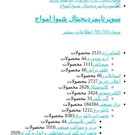
سوپرتایمردیجیتال شیوا امواج
تومان
795.700
اطلاعات بیشتر
کشاورزی
21 محصولات
21
اره موتوری
4 محصولات
4
سمپاش
11 محصولات
11
علف تراش
6 محصولات
6
استابلایزر
6 محصولات
6
اعلان حریق
27 محصولات
27
کانونشنال
26 محصولات
26
الکتروموتور
24 محصولات
24
گیربکس
3 محصولات
3
برق صنعتی
184 محصولات
184
تابلو برق
12 محصولات
12
تجهیزات تابلو برق
83 محصولات
83
باکس پلاستیکی
4 محصولات
4
پریز و سوکت صنعتی
10 محصولات
10
تجهیزات کنترلی،حفاظتی و اندازه گیری
29
29