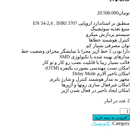
تومان
20.500.000
منطبق بر استاندارد اروپایی EN 54-2,4 , ISIRI 3707
منبع تغذیه سوئیچینگ
سیستم پردازش میكرو
کنترل هوشمند خطاها
توان مصرفی بسیار کم
دارا بودن 2 خط آژیر مجزا با نمایشگر مجزای وضعیت خط
مدارهای بهینه شده با تكنولوژی SMD
قالب بسیار زیبا با قابلیت نصب رو کار و تو کار
امكان تست مهندسی بصورت یكنفره (OTM)
امكان تاخیر آلارم Delay Mode
مجهز به مدار هوشمند کنترل و شارژ باتری
امکان غیرفعال سازی زونها و آژیرها
امکان ایجاد تاخیر در فعال شدن آژیر
2 عدد در انبار
مرکز
کنترل
افزودن به سبد خرید
اعلان
Category:
کانونشنال
حریق