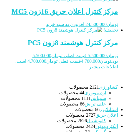
مرکز کنترل اعلان حریق 16زون MC5
تومان
24.500.000
افزودن به سبد خرید
تخفیف!
مرکز کنترل هوشمند 8زون PC5
تومان
5.500.000
قیمت اصلی تومان5.500.000
بود.
تومان
4.700.000
قیمت فعلی تومان4.700.000 است.
اطلاعات بیشتر
کشاورزی
21 محصولات
21
اره موتوری
4 محصولات
4
سمپاش
11 محصولات
11
علف تراش
6 محصولات
6
استابلایزر
6 محصولات
6
اعلان حریق
27 محصولات
27
کانونشنال
26 محصولات
26
الکتروموتور
24 محصولات
24
گیربکس
3 محصولات
3