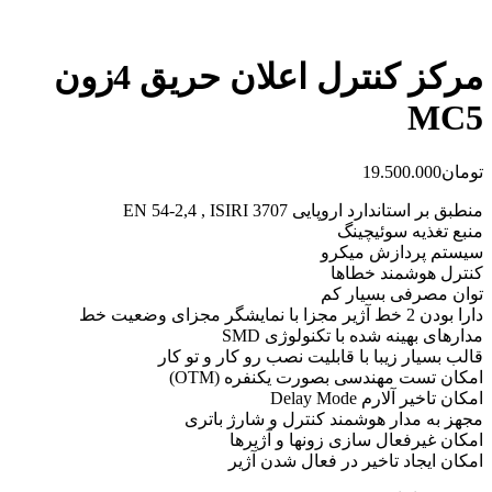
مرکز کنترل اعلان حریق 4زون
MC5
تومان
19.500.000
منطبق بر استاندارد اروپایی EN 54-2,4 , ISIRI 3707
منبع تغذیه سوئیچینگ
سیستم پردازش میكرو
کنترل هوشمند خطاها
توان مصرفی بسیار کم
دارا بودن 2 خط آژیر مجزا با نمایشگر مجزای وضعیت خط
مدارهای بهینه شده با تكنولوژی SMD
قالب بسیار زیبا با قابلیت نصب رو کار و تو کار
امكان تست مهندسی بصورت یكنفره (OTM)
امكان تاخیر آلارم Delay Mode
مجهز به مدار هوشمند کنترل و شارژ باتری
امکان غیرفعال سازی زونها و آژیرها
امکان ایجاد تاخیر در فعال شدن آژیر