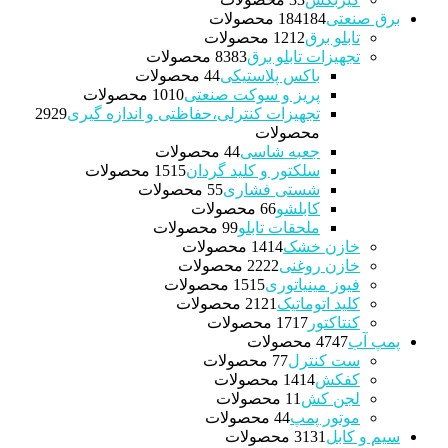
برق صنعتی
184 محصولات
184
تابلو برق
12 محصولات
12
تجهیزات تابلو برق
83 محصولات
83
باکس پلاستیکی
4 محصولات
4
پریز و سوکت صنعتی
10 محصولات
10
تجهیزات کنترلی،حفاظتی و اندازه گیری
29
29
محصولات
جعبه شاسی
4 محصولات
4
سلکتور و کلید گردان
15 محصولات
15
شستی فشاری
5 محصولات
5
کابلشو
6 محصولات
6
ملحقات تابلو
9 محصولات
9
خازن خشک
14 محصولات
14
خازن روغنی
22 محصولات
22
فیوز مینیاتوری
15 محصولات
15
کلید اتوماتیک
21 محصولات
21
کنتاکتور
17 محصولات
17
پمپ آب
47 محصولات
47
ست کنترل
7 محصولات
7
کفکش
14 محصولات
14
لجن کش
1 محصولات
1
موتور پمپ
4 محصولات
4
سیم و کابل
31 محصولات
31