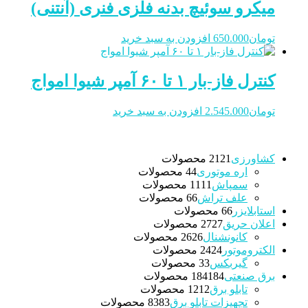
میکرو سوئیچ بدنه فلزی فنری (آنتنی)
تومان
650.000
افزودن به سبد خرید
کنترل فاز-بار ۱ تا ۶۰ آمپر شیوا امواج
تومان
2.545.000
افزودن به سبد خرید
کشاورزی
21 محصولات
21
اره موتوری
4 محصولات
4
سمپاش
11 محصولات
11
علف تراش
6 محصولات
6
استابلایزر
6 محصولات
6
اعلان حریق
27 محصولات
27
کانونشنال
26 محصولات
26
الکتروموتور
24 محصولات
24
گیربکس
3 محصولات
3
برق صنعتی
184 محصولات
184
تابلو برق
12 محصولات
12
تجهیزات تابلو برق
83 محصولات
83