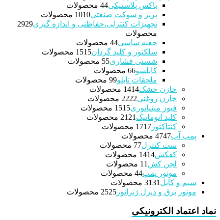
باکس پلاستیکی
4 محصولات
4
پریز و سوکت صنعتی
10 محصولات
10
تجهیزات کنترلی،حفاظتی و اندازه گیری
29
29
محصولات
جعبه شاسی
4 محصولات
4
سلکتور و کلید گردان
15 محصولات
15
شستی فشاری
5 محصولات
5
کابلشو
6 محصولات
6
ملحقات تابلو
9 محصولات
9
خازن خشک
14 محصولات
14
خازن روغنی
22 محصولات
22
فیوز مینیاتوری
15 محصولات
15
کلید اتوماتیک
21 محصولات
21
کنتاکتور
17 محصولات
17
پمپ آب
47 محصولات
47
ست کنترل
7 محصولات
7
کفکش
14 محصولات
14
لجن کش
1 محصولات
1
موتور پمپ
4 محصولات
4
سیم و کابل
31 محصولات
31
موتور برق و دیزل ژنراتور
25 محصولات
25
نماد اعتماد الکترونیکی