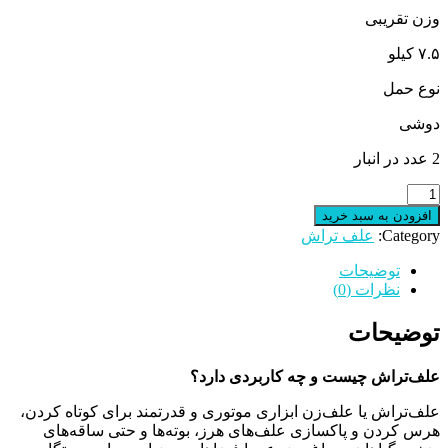
وزن تقریبی
۷.۵ کیلو
نوع حمل
دوشی
2 عدد در انبار
علف
زن
افزودن به سبد خرید
علف
Category:
علف تراش
تراش
دوشی
توضیحات
ونیکو
نظرات (0)
مدل
VNC-
توضیحات
CG520
عدد
علف‌تراش چیست و چه کاربردی دارد؟
علف‌تراش یا علف‌زن ابزاری موتوری و قدرتمند برای کوتاه کردن،
هرس کردن و پاکسازی علف‌های هرز، بوته‌ها و حتی ساقه‌های