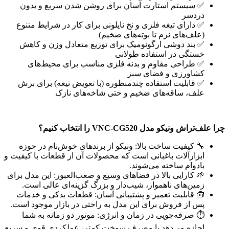
✅ سیستم استارت آسان برای روشن شدن سریع و بدون
دردسر
✅ دارای تیغه فلزی و نخ نایلونی برای کار در شرایط متنوع
(علف‌های نرم تا بوته‌های ضخیم)
✅ بند دوشی ارگونومیک برای توزیع متعادل وزن و کاهش
خستگی در استفاده طولانی
✅ طراحی مقاوم و بدنه فلزی مناسب برای محیط‌های
کشاورزی و فضای سبز
✅ قابلیت استفاده چندمنظوره (با تعویض تیغه) برای برش
علف، ساقه‌های ضخیم و حتی شاخه‌های نازک
چرا علف‌تراش ونیکو مدل VNC-CG520 را انتخاب کنیم؟
🔧 کیفیت ساخت بالا: ونیکو از برندهای خوش‌نام در حوزه
ابزارآلات باغبانی است که محصولات آن از قطعات با کیفیت و
بادوام ساخته می‌شوند.
🌱 کارایی بالا در فضاهای وسیع و صعب‌العبور: این مدل برای
زمین‌های ناهموار، شیب‌دار و بزرگ گزینه‌ای عالی است.
🧰 قابلیت تعمیر و پشتیبانی آسان: قطعات یدکی و خدمات
پس از فروش برای این مدل به راحتی در بازار موجود است.
⏱️ صرفه‌جویی در زمان و انرژی: موتور دو زمانه به شما
اجازه می‌دهد با مصرف سوخت کمتر، عملکردی قوی و سریع