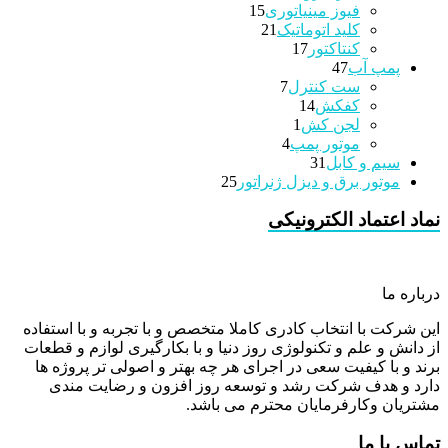
15
محصولات
فیوز مینیاتوری
15
21
محصولات
کلید اتوماتیک
21
17
محصولات
کنتاکتور
17
47
محصولات
پمپ آب
47
7
محصولات
ست کنترل
7
14
محصولات
کفکش
14
1
محصولات
لجن کش
1
4
محصولات
موتور پمپ
4
31
محصولات
سیم و کابل
31
محصولات
25
موتور برق و دیزل ژنراتور
25
محصولات
نماد اعتماد الکترونیکی
درباره ما
این شرکت با انتخاب کادری کاملا متخصص و با تجربه و با استفاده
از دانش و علم و تکنولوژی روز دنیا و با بکارگیری لوازم و قطعات
برند و با کیفیت سعی در اجرای هر چه بهتر و اصولی تر پروژه ها
دارد و هدف شرکت رشد و توسعه روز افزون و رضایت مندی
مشتریان وکارفرمایان محترم می باشد.
تماس با ما