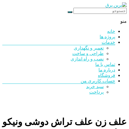
رد
شدن
برین
از
منو
محتوا
برق
خانه
شرکت
پروژه ها
فنی
خدمات
مهندسی
تعمیر و نگهداری
طراحی و ساخت
نصب و راه اندازی
تماس با ما
درباره ما
فروشگاه
حساب کاربری من
سبد خرید
پرداخت
علف زن علف تراش دوشی ونیکو