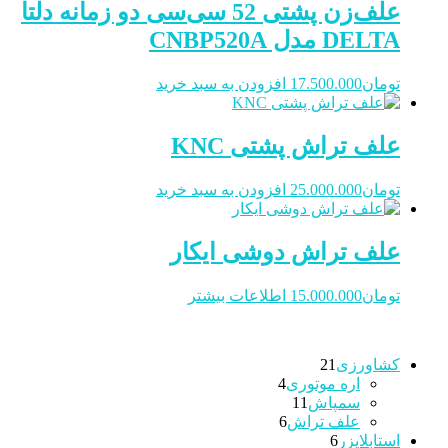
علف‌زن پشتی 52 سی‌سی دو زمانه دلتا
DELTA مدل CNBP520A
تومان
17.500.000
افزودن به سبد خرید
علف تراش پشتی KNC
تومان
25.000.000
افزودن به سبد خرید
علف تراش دوشی ایکار
تومان
15.000.000
اطلاعات بیشتر
21
کشاورزی
21
4
محصولات
اره موتوری
4
11
محصولات
سمپاش
11
6
محصولات
علف تراش
6
6
محصولات
استابلایزر
6