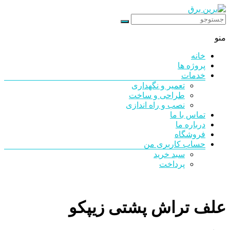
رد
شدن
برین
از
منو
محتوا
برق
خانه
شرکت
پروژه ها
فنی
خدمات
مهندسی
تعمیر و نگهداری
طراحی و ساخت
نصب و راه اندازی
تماس با ما
درباره ما
فروشگاه
حساب کاربری من
سبد خرید
پرداخت
علف تراش پشتی زیپکو