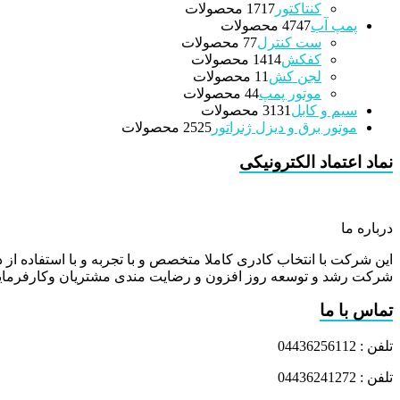
کنتاکتور
17 محصولات
17
پمپ آب
47 محصولات
47
ست کنترل
7 محصولات
7
کفکش
14 محصولات
14
لجن کش
1 محصولات
1
موتور پمپ
4 محصولات
4
سیم و کابل
31 محصولات
31
موتور برق و دیزل ژنراتور
25 محصولات
25
نماد اعتماد الکترونیکی
درباره ما
این شرکت با انتخاب کادری کاملا متخصص و با تجربه و با استفاده از د
شرکت رشد و توسعه روز افزون و رضایت مندی مشتریان وکارفرمایا
تماس با ما
تلفن : 04436256112
تلفن : 04436241272