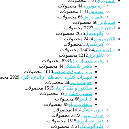
کشاورزی
21 محصولات
21
اره موتوری
4 محصولات
4
سمپاش
11 محصولات
11
علف تراش
6 محصولات
6
استابلایزر
6 محصولات
6
اعلان حریق
27 محصولات
27
کانونشنال
26 محصولات
26
الکتروموتور
24 محصولات
24
گیربکس
3 محصولات
3
برق صنعتی
184 محصولات
184
تابلو برق
12 محصولات
12
تجهیزات تابلو برق
83 محصولات
83
باکس پلاستیکی
4 محصولات
4
پریز و سوکت صنعتی
10 محصولات
10
تجهیزات کنترلی،حفاظتی و اندازه گیری
29 محصولات
29
جعبه شاسی
4 محصولات
4
سلکتور و کلید گردان
15 محصولات
15
شستی فشاری
5 محصولات
5
کابلشو
6 محصولات
6
ملحقات تابلو
9 محصولات
9
خازن خشک
14 محصولات
14
خازن روغنی
22 محصولات
22
فیوز مینیاتوری
15 محصولات
15
کلید اتوماتیک
21 محصولات
21