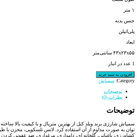
۱ متر
جنس بدنه
پلی‌اتیلن
ابعاد
۴۳x۲۳x۵۵ سانتی‌متر
1 عدد در انبار
سمپاش
افزودن به سبد خرید
ویلد
Category:
سمپاش
کتل
ظرفیت
توضیحات
20
نظرات (0)
لیتر
عدد
توضیحات
سمپاش شارژی برند ویلد کتل از بهترین متریال و با کیفیت بالا سا
کشاورزی، باغبانی، گلخانه ای، دامداری، مرغداری، ضد عفونی کردن 