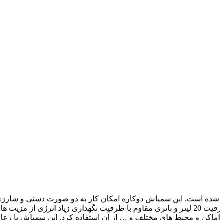
خته شده است. این سمپاش دوکاره امکان کار به دو صورت دستی و شارژی
توان به صورت مداوم از آن استفاده کرد. لانس تلسکوپی، مخزن با ظرفیت 20 لیتر و باتری مقاوم با 
اماکن و محیط های مختلف و … از آن استفاده کرد. این سمپاش با رعا