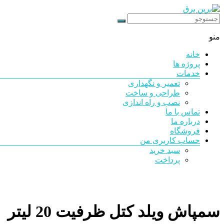
رد
شدن
برین
از
منو
محتوا
برق
خانه
شرکت
پروژه ها
فنی
خدمات
مهندسی
تعمیر و نگهداری
طراحی و ساخت
نصب و راه اندازی
تماس با ما
درباره ما
فروشگاه
حساب کاربری من
سبد خرید
پرداخت
سمپاش ویلد کتل ظرفیت 20 لیتر