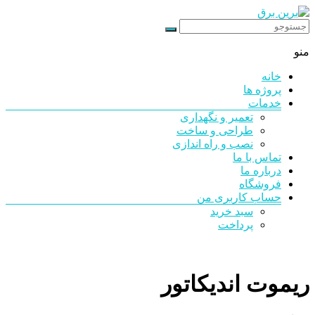
رد
شدن
برین
از
منو
محتوا
برق
خانه
شرکت
پروژه ها
فنی
خدمات
مهندسی
تعمیر و نگهداری
طراحی و ساخت
نصب و راه اندازی
تماس با ما
درباره ما
فروشگاه
حساب کاربری من
سبد خرید
پرداخت
ریموت اندیکاتور