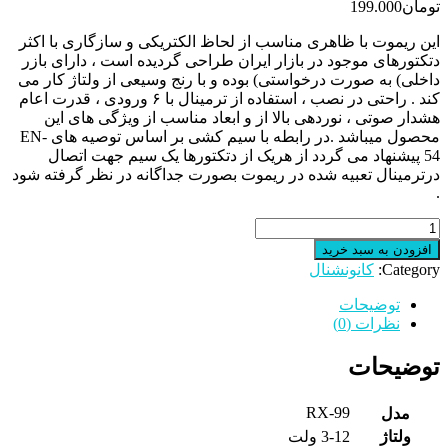
تومان
199.000
این ریموت با ظاهری مناسب از لحاظ الکتریکی و سازگاری با اکثر
دتکتورهای موجود در بازار ایران طراحی گردیده است ، دارای بازر
داخلی) به صورت درخواستی) بوده و با رنج وسیعی از ولتاژ کار می
کند . راحتی در نصب ، استفاده از ترمینال با ۶ ورودی ، قدرت اعام
هشدار صوتی ، نوردهی بالا از و ابعاد مناسب از ویژگی های این
محصول میباشد .در رابطه با سیم کشی بر اساس توصیه های EN-
54 پیشنهاد می گردد از هریک از دتکتورها یک سیم جهت اتصال
درترمینال تعبیه شده در ریموت بصورت جداگانه در نظر گرفته شود
.​
ریموت
اندیکاتور
افزودن به سبد خرید
عدد
Category:
کانونشنال
توضیحات
نظرات (0)
توضیحات
RX-99
مدل
ولتاژ
3-12 ولت