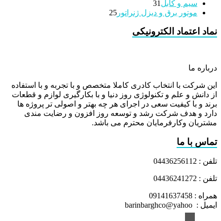
31
محصولات
سیم و کابل
31
محصولات
25
موتور برق و دیزل ژنراتور
25
محصولات
نماد اعتماد الکترونیکی
درباره ما
این شرکت با انتخاب کادری کاملا متخصص و با تجربه و با استفاده
از دانش و علم و تکنولوژی روز دنیا و با بکارگیری لوازم و قطعات
برند و با کیفیت سعی در اجرای هر چه بهتر و اصولی تر پروژه ها
دارد و هدف شرکت رشد و توسعه روز افزون و رضایت مندی
مشتریان وکارفرمایان محترم می باشد.
تماس با ما
تلفن : 04436256112
تلفن : 04436241272
همراه : 09141637458
ایمیل : barinbarghco@yahoo