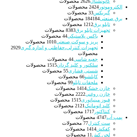
کانونشنال
26 محصولات
26
الکتروموتور
24 محصولات
24
گیربکس
3 محصولات
3
برق صنعتی
184 محصولات
184
تابلو برق
12 محصولات
12
تجهیزات تابلو برق
83 محصولات
83
باکس پلاستیکی
4 محصولات
4
پریز و سوکت صنعتی
10 محصولات
10
تجهیزات کنترلی،حفاظتی و اندازه گیری
29
29
محصولات
جعبه شاسی
4 محصولات
4
سلکتور و کلید گردان
15 محصولات
15
شستی فشاری
5 محصولات
5
کابلشو
6 محصولات
6
ملحقات تابلو
9 محصولات
9
خازن خشک
14 محصولات
14
خازن روغنی
22 محصولات
22
فیوز مینیاتوری
15 محصولات
15
کلید اتوماتیک
21 محصولات
21
کنتاکتور
17 محصولات
17
پمپ آب
47 محصولات
47
ست کنترل
7 محصولات
7
کفکش
14 محصولات
14
لجن کش
1 محصولات
1