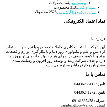
موتور پمپ
4 محصولات
4
سیم و کابل
31 محصولات
31
موتور برق و دیزل ژنراتور
25 محصولات
25
نماد اعتماد الکترونیکی
درباره ما
این شرکت با انتخاب کادری کاملا متخصص و با تجربه و با استفاده
از دانش و علم و تکنولوژی روز دنیا و با بکارگیری لوازم و قطعات
برند و با کیفیت سعی در اجرای هر چه بهتر و اصولی تر پروژه ها
دارد و هدف شرکت رشد و توسعه روز افزون و رضایت مندی
مشتریان وکارفرمایان محترم می باشد.
تماس با ما
تلفن : 04436256112
تلفن : 04436241272
همراه : 09141637458
ایمیل : barinbarghco@yahoo