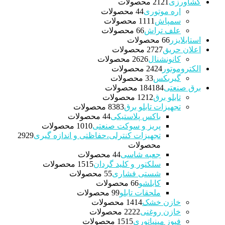
کشاورزی
21 محصولات
21
اره موتوری
4 محصولات
4
سمپاش
11 محصولات
11
علف تراش
6 محصولات
6
استابلایزر
6 محصولات
6
اعلان حریق
27 محصولات
27
کانونشنال
26 محصولات
26
الکتروموتور
24 محصولات
24
گیربکس
3 محصولات
3
برق صنعتی
184 محصولات
184
تابلو برق
12 محصولات
12
تجهیزات تابلو برق
83 محصولات
83
باکس پلاستیکی
4 محصولات
4
پریز و سوکت صنعتی
10 محصولات
10
تجهیزات کنترلی،حفاظتی و اندازه گیری
29
29
محصولات
جعبه شاسی
4 محصولات
4
سلکتور و کلید گردان
15 محصولات
15
شستی فشاری
5 محصولات
5
کابلشو
6 محصولات
6
ملحقات تابلو
9 محصولات
9
خازن خشک
14 محصولات
14
خازن روغنی
22 محصولات
22
فیوز مینیاتوری
15 محصولات
15