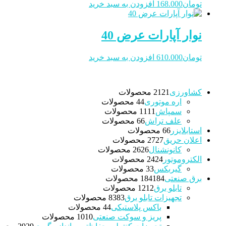
تومان
168.000
افزودن به سبد خرید
نوار آپارات عرض 40
تومان
610.000
افزودن به سبد خرید
کشاورزی
21 محصولات
21
اره موتوری
4 محصولات
4
سمپاش
11 محصولات
11
علف تراش
6 محصولات
6
استابلایزر
6 محصولات
6
اعلان حریق
27 محصولات
27
کانونشنال
26 محصولات
26
الکتروموتور
24 محصولات
24
گیربکس
3 محصولات
3
برق صنعتی
184 محصولات
184
تابلو برق
12 محصولات
12
تجهیزات تابلو برق
83 محصولات
83
باکس پلاستیکی
4 محصولات
4
پریز و سوکت صنعتی
10 محصولات
10