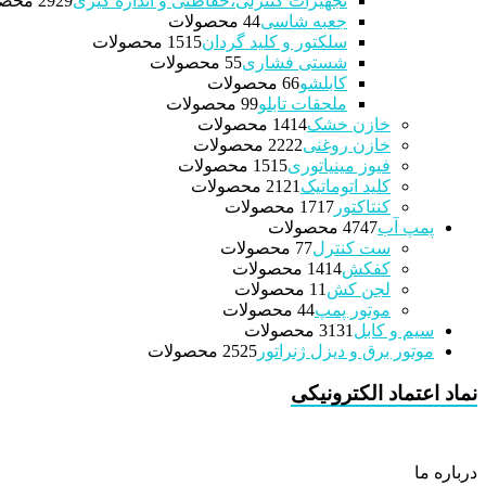
تجهیزات کنترلی،حفاظتی و اندازه گیری
29 محصولات
29
جعبه شاسی
4 محصولات
4
سلکتور و کلید گردان
15 محصولات
15
شستی فشاری
5 محصولات
5
کابلشو
6 محصولات
6
ملحقات تابلو
9 محصولات
9
خازن خشک
14 محصولات
14
خازن روغنی
22 محصولات
22
فیوز مینیاتوری
15 محصولات
15
کلید اتوماتیک
21 محصولات
21
کنتاکتور
17 محصولات
17
پمپ آب
47 محصولات
47
ست کنترل
7 محصولات
7
کفکش
14 محصولات
14
لجن کش
1 محصولات
1
موتور پمپ
4 محصولات
4
سیم و کابل
31 محصولات
31
موتور برق و دیزل ژنراتور
25 محصولات
25
نماد اعتماد الکترونیکی
درباره ما