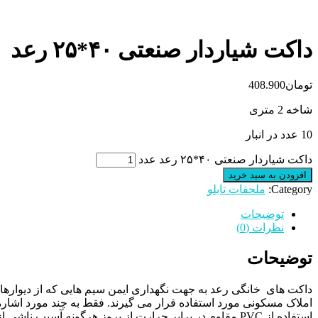
داکت شیاردار صنعتی ۴۰*۲۵ رعد
تومان
408.900
شاخه 2 متری
10 عدد در انبار
داکت شیاردار صنعتی ۴۰*۲۵ رعد عدد
افزودن به سبد خرید
Category:
ملحقات تابلو
توضیحات
نظرات (0)
توضیحات
داکت های خانگی رعد به جهت نگهداری ایمن سیم هایی که از دیوارها ،
املاک مسکونی مورد استفاده قرار می گیرند. فقط به چند مورد اشا
استفاده از
PVC
مقاوم در برابر حرارت از بروز هرگونه آسیب ناشی ا