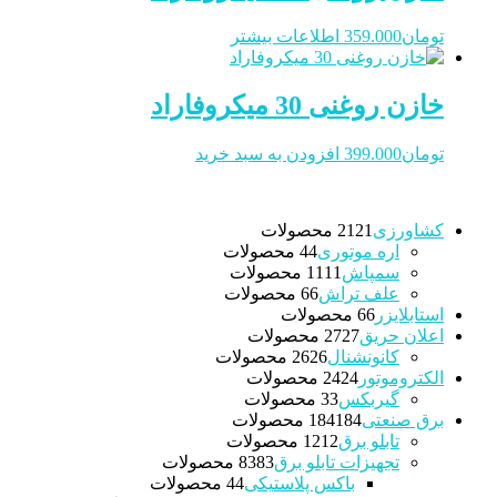
تومان
359.000
اطلاعات بیشتر
خازن روغنی 30 میکروفاراد
تومان
399.000
افزودن به سبد خرید
کشاورزی
21 محصولات
21
اره موتوری
4 محصولات
4
سمپاش
11 محصولات
11
علف تراش
6 محصولات
6
استابلایزر
6 محصولات
6
اعلان حریق
27 محصولات
27
کانونشنال
26 محصولات
26
الکتروموتور
24 محصولات
24
گیربکس
3 محصولات
3
برق صنعتی
184 محصولات
184
تابلو برق
12 محصولات
12
تجهیزات تابلو برق
83 محصولات
83
باکس پلاستیکی
4 محصولات
4