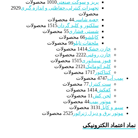
پریز و سوکت صنعتی
10 محصولات
10
تجهیزات کنترلی،حفاظتی و اندازه گیری
29
29
محصولات
جعبه شاسی
4 محصولات
4
سلکتور و کلید گردان
15 محصولات
15
شستی فشاری
5 محصولات
5
کابلشو
6 محصولات
6
ملحقات تابلو
9 محصولات
9
خازن خشک
14 محصولات
14
خازن روغنی
22 محصولات
22
فیوز مینیاتوری
15 محصولات
15
کلید اتوماتیک
21 محصولات
21
کنتاکتور
17 محصولات
17
پمپ آب
47 محصولات
47
ست کنترل
7 محصولات
7
کفکش
14 محصولات
14
لجن کش
1 محصولات
1
موتور پمپ
4 محصولات
4
سیم و کابل
31 محصولات
31
موتور برق و دیزل ژنراتور
25 محصولات
25
نماد اعتماد الکترونیکی