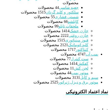
محصولات
جعبه شاسی
4 محصولات
4
سلکتور و کلید گردان
15 محصولات
15
شستی فشاری
5 محصولات
5
کابلشو
6 محصولات
6
ملحقات تابلو
9 محصولات
9
خازن خشک
14 محصولات
14
خازن روغنی
22 محصولات
22
فیوز مینیاتوری
15 محصولات
15
کلید اتوماتیک
21 محصولات
21
کنتاکتور
17 محصولات
17
پمپ آب
47 محصولات
47
ست کنترل
7 محصولات
7
کفکش
14 محصولات
14
لجن کش
1 محصولات
1
موتور پمپ
4 محصولات
4
سیم و کابل
31 محصولات
31
موتور برق و دیزل ژنراتور
25 محصولات
25
نماد اعتماد الکترونیکی
درباره ما