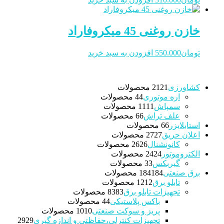
خازن روغنی 45 میکروفاراد
تومان
550.000
افزودن به سبد خرید
کشاورزی
21 محصولات
21
اره موتوری
4 محصولات
4
سمپاش
11 محصولات
11
علف تراش
6 محصولات
6
استابلایزر
6 محصولات
6
اعلان حریق
27 محصولات
27
کانونشنال
26 محصولات
26
الکتروموتور
24 محصولات
24
گیربکس
3 محصولات
3
برق صنعتی
184 محصولات
184
تابلو برق
12 محصولات
12
تجهیزات تابلو برق
83 محصولات
83
باکس پلاستیکی
4 محصولات
4
پریز و سوکت صنعتی
10 محصولات
10
تجهیزات کنترلی،حفاظتی و اندازه گیری
29
29