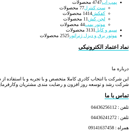
پمپ آب
47 محصولات
47
ست کنترل
7 محصولات
7
کفکش
14 محصولات
14
لجن کش
1 محصولات
1
موتور پمپ
4 محصولات
4
سیم و کابل
31 محصولات
31
موتور برق و دیزل ژنراتور
25 محصولات
25
نماد اعتماد الکترونیکی
درباره ما
این شرکت با انتخاب کادری کاملا متخصص و با تجربه و با استفاده از د
شرکت رشد و توسعه روز افزون و رضایت مندی مشتریان وکارفرمایا
تماس با ما
تلفن : 04436256112
تلفن : 04436241272
همراه : 09141637458