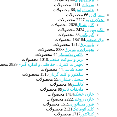
سمپاش
11 محصولات
11
علف تراش
6 محصولات
6
استابلایزر
6 محصولات
6
اعلان حریق
27 محصولات
27
کانونشنال
26 محصولات
26
الکتروموتور
24 محصولات
24
گیربکس
3 محصولات
3
برق صنعتی
184 محصولات
184
تابلو برق
12 محصولات
12
تجهیزات تابلو برق
83 محصولات
83
باکس پلاستیکی
4 محصولات
4
پریز و سوکت صنعتی
10 محصولات
10
تجهیزات کنترلی،حفاظتی و اندازه گیری
29 محصولات
29
جعبه شاسی
4 محصولات
4
سلکتور و کلید گردان
15 محصولات
15
شستی فشاری
5 محصولات
5
کابلشو
6 محصولات
6
ملحقات تابلو
9 محصولات
9
خازن خشک
14 محصولات
14
خازن روغنی
22 محصولات
22
فیوز مینیاتوری
15 محصولات
15
کلید اتوماتیک
21 محصولات
21
کنتاکتور
17 محصولات
17