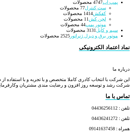
پمپ آب
47 محصولات
47
ست کنترل
7 محصولات
7
کفکش
14 محصولات
14
لجن کش
1 محصولات
1
موتور پمپ
4 محصولات
4
سیم و کابل
31 محصولات
31
موتور برق و دیزل ژنراتور
25 محصولات
25
نماد اعتماد الکترونیکی
درباره ما
این شرکت با انتخاب کادری کاملا متخصص و با تجربه و با استفاده از د
شرکت رشد و توسعه روز افزون و رضایت مندی مشتریان وکارفرمایا
تماس با ما
تلفن : 04436256112
تلفن : 04436241272
همراه : 09141637458