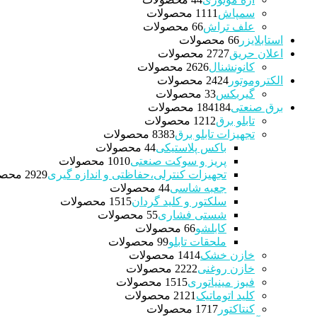
سمپاش
11 محصولات
11
علف تراش
6 محصولات
6
استابلایزر
6 محصولات
6
اعلان حریق
27 محصولات
27
کانونشنال
26 محصولات
26
الکتروموتور
24 محصولات
24
گیربکس
3 محصولات
3
برق صنعتی
184 محصولات
184
تابلو برق
12 محصولات
12
تجهیزات تابلو برق
83 محصولات
83
باکس پلاستیکی
4 محصولات
4
پریز و سوکت صنعتی
10 محصولات
10
تجهیزات کنترلی،حفاظتی و اندازه گیری
29 محصولات
29
جعبه شاسی
4 محصولات
4
سلکتور و کلید گردان
15 محصولات
15
شستی فشاری
5 محصولات
5
کابلشو
6 محصولات
6
ملحقات تابلو
9 محصولات
9
خازن خشک
14 محصولات
14
خازن روغنی
22 محصولات
22
فیوز مینیاتوری
15 محصولات
15
کلید اتوماتیک
21 محصولات
21
کنتاکتور
17 محصولات
17