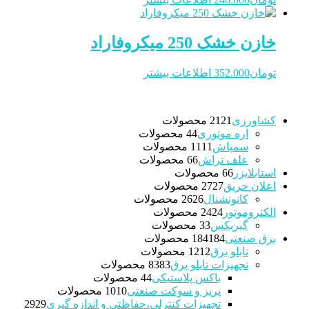
خازن خشک 250 میکروفاراد
تومان
352.000
اطلاعات بیشتر
کشاورزی
21 محصولات
21
اره موتوری
4 محصولات
4
سمپاش
11 محصولات
11
علف تراش
6 محصولات
6
استابلایزر
6 محصولات
6
اعلان حریق
27 محصولات
27
کانونشنال
26 محصولات
26
الکتروموتور
24 محصولات
24
گیربکس
3 محصولات
3
برق صنعتی
184 محصولات
184
تابلو برق
12 محصولات
12
تجهیزات تابلو برق
83 محصولات
83
باکس پلاستیکی
4 محصولات
4
پریز و سوکت صنعتی
10 محصولات
10
تجهیزات کنترلی،حفاظتی و اندازه گیری
29
29