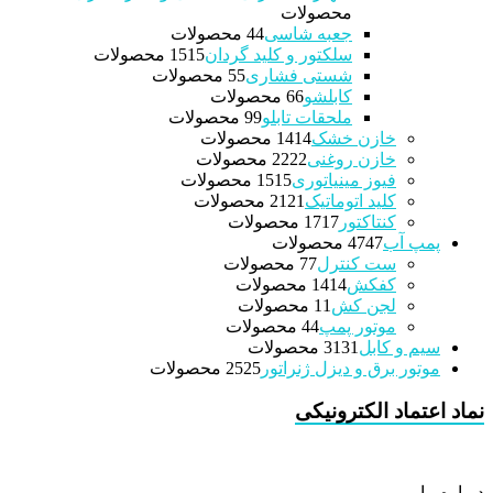
محصولات
جعبه شاسی
4 محصولات
4
سلکتور و کلید گردان
15 محصولات
15
شستی فشاری
5 محصولات
5
کابلشو
6 محصولات
6
ملحقات تابلو
9 محصولات
9
خازن خشک
14 محصولات
14
خازن روغنی
22 محصولات
22
فیوز مینیاتوری
15 محصولات
15
کلید اتوماتیک
21 محصولات
21
کنتاکتور
17 محصولات
17
پمپ آب
47 محصولات
47
ست کنترل
7 محصولات
7
کفکش
14 محصولات
14
لجن کش
1 محصولات
1
موتور پمپ
4 محصولات
4
سیم و کابل
31 محصولات
31
موتور برق و دیزل ژنراتور
25 محصولات
25
نماد اعتماد الکترونیکی
درباره ما