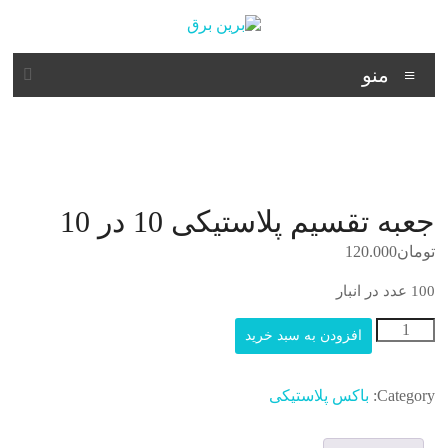
د
دن
ز
برین
حتوا
منو
برق
شرکت
فنی
مهندسی
جعبه تقسیم پلاستیکی 10 در 10
تومان
120.000
100 عدد در انبار
جعبه
افزودن به سبد خرید
تقسیم
پلاستیکی
10
Category:
باکس پلاستیکی
در
10
عدد