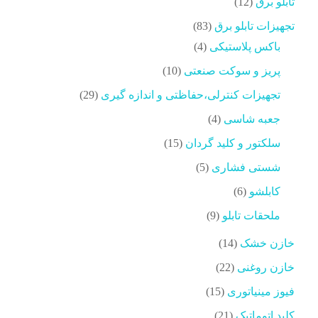
12
تابلو برق
12
محصولات
83
تجهیزات تابلو برق
83
محصولات
4
باکس پلاستیکی
4
محصولات
10
پریز و سوکت صنعتی
10
محصولات
29
تجهیزات کنترلی،حفاظتی و اندازه گیری
29
محصولات
4
جعبه شاسی
4
محصولات
15
سلکتور و کلید گردان
15
محصولات
5
شستی فشاری
5
محصولات
6
کابلشو
6
محصولات
9
ملحقات تابلو
9
محصولات
14
خازن خشک
14
محصولات
22
خازن روغنی
22
محصولات
15
فیوز مینیاتوری
15
محصولات
21
کلید اتوماتیک
21