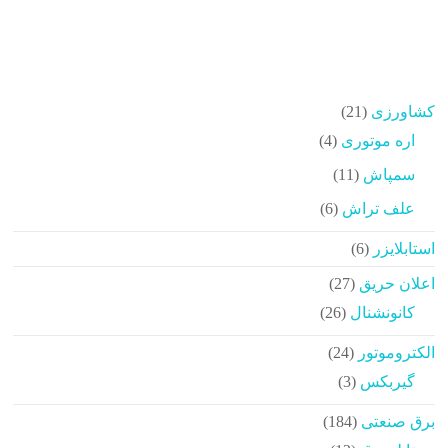
21
کشاورزی
21
محصولات
4
اره موتوری
4
محصولات
11
سمپاش
11
محصولات
6
علف تراش
6
محصولات
6
استابلایزر
6
محصولات
27
اعلان حریق
27
محصولات
26
کانونشنال
26
محصولات
24
الکتروموتور
24
محصولات
3
گیربکس
3
محصولات
184
برق صنعتی
184
محصولات