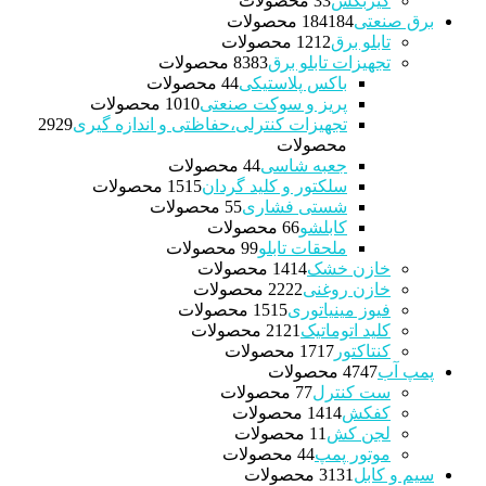
گیربکس
3 محصولات
3
برق صنعتی
184 محصولات
184
تابلو برق
12 محصولات
12
تجهیزات تابلو برق
83 محصولات
83
باکس پلاستیکی
4 محصولات
4
پریز و سوکت صنعتی
10 محصولات
10
تجهیزات کنترلی،حفاظتی و اندازه گیری
29
29
محصولات
جعبه شاسی
4 محصولات
4
سلکتور و کلید گردان
15 محصولات
15
شستی فشاری
5 محصولات
5
کابلشو
6 محصولات
6
ملحقات تابلو
9 محصولات
9
خازن خشک
14 محصولات
14
خازن روغنی
22 محصولات
22
فیوز مینیاتوری
15 محصولات
15
کلید اتوماتیک
21 محصولات
21
کنتاکتور
17 محصولات
17
پمپ آب
47 محصولات
47
ست کنترل
7 محصولات
7
کفکش
14 محصولات
14
لجن کش
1 محصولات
1
موتور پمپ
4 محصولات
4
سیم و کابل
31 محصولات
31