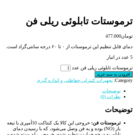
ترموستات تابلوئی ریلی فن
تومان
477.000
دمای قابل تنظیم این ترموستات از ۰ تا ۶۰ درجه سانتی‌گراد است.
5 عدد در انبار
ترموستات تابلوئی ریلی فن عدد
افزودن به سبد خرید
Category:
تجهیزات کنترلی،حفاظتی و اندازه گیری
توضیحات
نظرات (0)
توضیحات
ترموستات فن:
خروجی این کالا یک کنتاکت 10آمپری با تیغه
باز (NO) بوده و به فن وصل می‌شود، که با رسیدن دمای
تابلو، به درجه حرارت تنظیم شده، خروجی رله بسته شده و