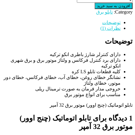
افزودن به سبد خرید
Category:
تابلو برق
توضیحات
نظرات (1)
توضیحات
دارای کنترلر شارژ باطری انکو ترکیه
دارای برد کنترل فرکانس و ولتاژ موتور برق و برق شهری
انکو ترکیه
کلیه قطعات تابلو LS کره
نشانگر خطای روغن، خطای آب، خطای فرکانس، خطای دور
موتور، خطای ولتاژ
خروجی مدار فرمان به صورت ترمینال ریلی
مناسب برای انواع موتور برق
تابلو اتوماتیک (چنج اوور) موتور برق 32 آمپر
1 دیدگاه برای
تابلو اتوماتیک (چنج اوور)
موتور برق 32 آمپر