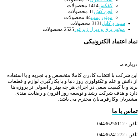
کفکش
14 محصولات
14
لجن کش
1 محصولات
1
موتور پمپ
4 محصولات
4
سیم و کابل
31 محصولات
31
موتور برق و دیزل ژنراتور
25 محصولات
25
نماد اعتماد الکترونیکی
درباره ما
این شرکت با انتخاب کادری کاملا متخصص و با تجربه و با استفاده
از دانش و علم و تکنولوژی روز دنیا و با بکارگیری لوازم و قطعات
برند و با کیفیت سعی در اجرای هر چه بهتر و اصولی تر پروژه ها
دارد و هدف شرکت رشد و توسعه روز افزون و رضایت مندی
مشتریان وکارفرمایان محترم می باشد.
تماس با ما
تلفن : 04436256112
تلفن : 04436241272