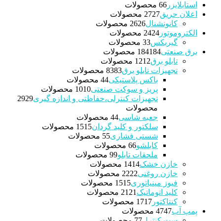
استابلایزر
6 محصولات
6
اعلان حریق
27 محصولات
27
کانونشنال
26 محصولات
26
الکتروموتور
24 محصولات
24
گیربکس
3 محصولات
3
برق صنعتی
184 محصولات
184
تابلو برق
12 محصولات
12
تجهیزات تابلو برق
83 محصولات
83
باکس پلاستیکی
4 محصولات
4
پریز و سوکت صنعتی
10 محصولات
10
تجهیزات کنترلی،حفاظتی و اندازه گیری
29
29
محصولات
جعبه شاسی
4 محصولات
4
سلکتور و کلید گردان
15 محصولات
15
شستی فشاری
5 محصولات
5
کابلشو
6 محصولات
6
ملحقات تابلو
9 محصولات
9
خازن خشک
14 محصولات
14
خازن روغنی
22 محصولات
22
فیوز مینیاتوری
15 محصولات
15
کلید اتوماتیک
21 محصولات
21
کنتاکتور
17 محصولات
17
پمپ آب
47 محصولات
47
ست کنترل
7 محصولات
7