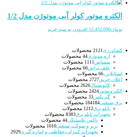
الکترو موتور کولر آبی موتوژن مدل 1/2
تومان
12.432.000
افزودن به سبد خرید
کشاورزی
21 محصولات
21
اره موتوری
4 محصولات
4
سمپاش
11 محصولات
11
علف تراش
6 محصولات
6
استابلایزر
6 محصولات
6
اعلان حریق
27 محصولات
27
کانونشنال
26 محصولات
26
الکتروموتور
24 محصولات
24
گیربکس
3 محصولات
3
برق صنعتی
184 محصولات
184
تابلو برق
12 محصولات
12
تجهیزات تابلو برق
83 محصولات
83
باکس پلاستیکی
4 محصولات
4
پریز و سوکت صنعتی
10 محصولات
10
تجهیزات کنترلی،حفاظتی و اندازه گیری
29
29