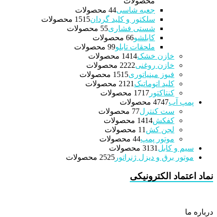
محصولات
جعبه شاسی
4 محصولات
4
سلکتور و کلید گردان
15 محصولات
15
شستی فشاری
5 محصولات
5
کابلشو
6 محصولات
6
ملحقات تابلو
9 محصولات
9
خازن خشک
14 محصولات
14
خازن روغنی
22 محصولات
22
فیوز مینیاتوری
15 محصولات
15
کلید اتوماتیک
21 محصولات
21
کنتاکتور
17 محصولات
17
پمپ آب
47 محصولات
47
ست کنترل
7 محصولات
7
کفکش
14 محصولات
14
لجن کش
1 محصولات
1
موتور پمپ
4 محصولات
4
سیم و کابل
31 محصولات
31
موتور برق و دیزل ژنراتور
25 محصولات
25
نماد اعتماد الکترونیکی
درباره ما